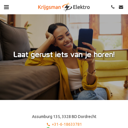
Laat gerust iets van je horen!
Assumburg 135, 3328 BD Dordrecht
+31-6-18633781